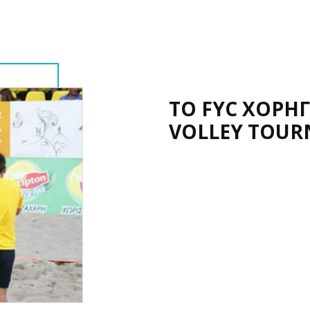
TO FYC ΧΟΡΗ
VOLLEY TOU